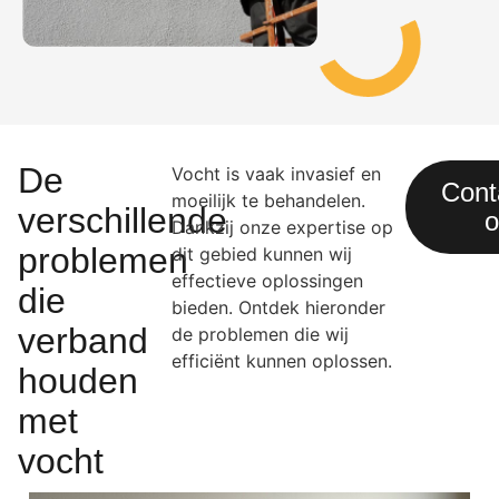
De
Vocht is vaak invasief en
Cont
moeilijk te behandelen.
verschillende
o
Dankzij onze expertise op
problemen
dit gebied kunnen wij
effectieve oplossingen
die
bieden. Ontdek hieronder
verband
de problemen die wij
efficiënt kunnen oplossen.
houden
met
vocht