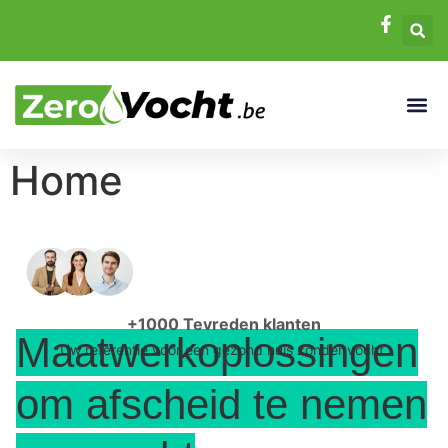
Home
+1000 Tevreden klanten
Maatwerkoplossingen
Uw referentie voor een gezond huis zonder vocht.
om afscheid te nemen