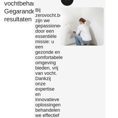
vochtbehandeling
Bij
Gegarandeerde
zerovocht.be
resultaten
zijn we
gepassioneerd
door een
essentiële
missie: u
een
gezonde en
comfortabele
omgeving
bieden, vrij
van vocht.
Dankzij
onze
expertise
en
innovatieve
oplossingen
behandelen
we effectief